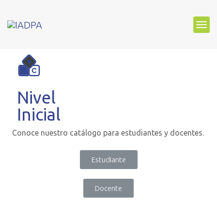
Nivel Inicial
Nuestro material didáctico ayuda al estudiante a
formarse en las tres áreas del ser humano: Física, mental y
espiritual.
Nivel
Inicial
Conoce nuestro catálogo para estudiantes y docentes.
Estudiante
Docente